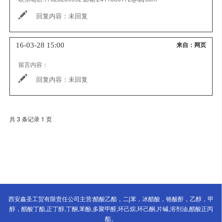
回复内容：
未回复
16-03-28 15:00
来自：网页
留言内容：
回复内容：
未回复
共 3 条记录 1 页
西安鑫圣工贸有限责任公司主营:醋酸乙酯，二j苯，冰醋酸，铬酸酐，乙醇，甲
醇，醋酸丁酯,正丁醇,丁酮,苯酚,多聚甲醛,环己烷,环己酮,片碱,溶剂油,醋酸正丙
酯。