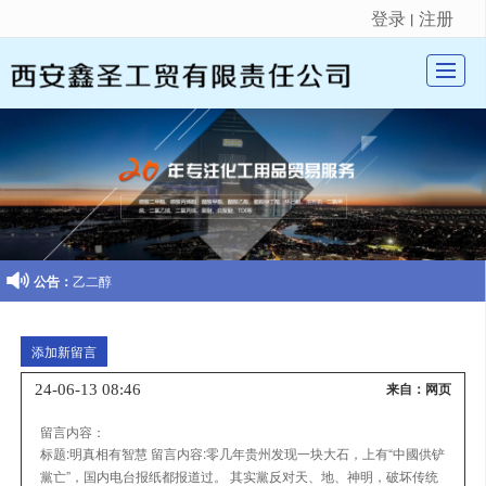
登录
注册
丨
很遗憾，因您的浏览器版本过低导致无法获得最佳浏览体验，推荐下载安装谷歌浏览器！
首页
关于我们
酸酯、酸酐类
酚酮类

公告：
乙二醇
有机醇类
新闻动态
添加新留言
留言反馈
24-06-13 08:46
来自：网页
联系我们
留言内容：
标题:
明真相有智慧
留言内容:
零几年贵州发现一块大石，上有“中國供铲
黨亡”，国内电台报纸都报道过。 其实黨反对天、地、神明，破坏传统