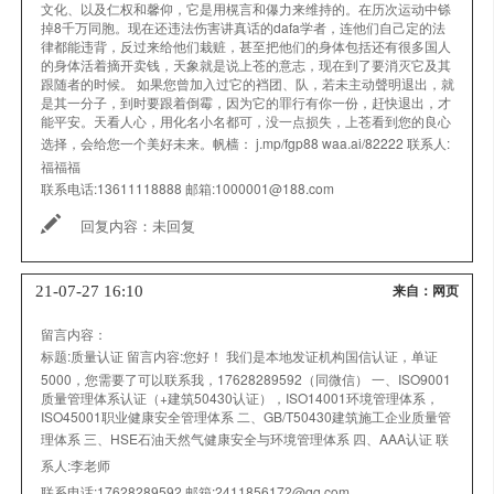
文化、以及仁权和馨仰，它是用榥言和儤力来维持的。在历次运动中铩
掉8千万同胞。现在还违法伤害讲真话的dafa学者，连他们自己定的法
律都能违背，反过来给他们栽赃，甚至把他们的身体包括还有很多国人
的身体活着摘开卖钱，天象就是说上苍的意志，现在到了要消灭它及其
跟随者的时候。 如果您曾加入过它的裆团、队，若未主动聲明退出，就
是其一分子，到时要跟着倒霉，因为它的罪行有你一份，赶快退出，才
能平安。天看人心，用化名小名都可，没一点损失，上苍看到您的良心
选择，会给您一个美好未来。帆樯： j.mp/fgp88 waa.ai/82222
联系人:
福福福
联系电话:
13611118888
邮箱:
1000001@188.com
回复内容：
未回复
21-07-27 16:10
来自：网页
留言内容：
标题:
质量认证
留言内容:
您好！ 我们是本地发证机构国信认证，单证
5000，您需要了可以联系我，17628289592（同微信） 一、ISO9001
质量管理体系认证（+建筑50430认证），ISO14001环境管理体系，
ISO45001职业健康安全管理体系 二、GB/T50430建筑施工企业质量管
理体系 三、HSE石油天然气健康安全与环境管理体系 四、AAA认证
联
系人:
李老师
联系电话:
17628289592
邮箱:
2411856172@qq.com