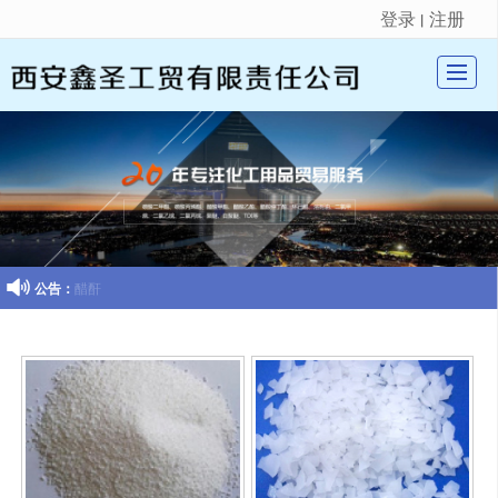
登录
注册
丨
很遗憾，因您的浏览器版本过低导致无法获得最佳浏览体验，推荐下载安装谷歌浏览器！
首页
关于我们
酸酯、酸酐类
酚酮类

公告：
醋酐
有机醇类
新闻动态
留言反馈
联系我们