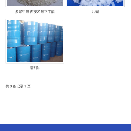
多聚甲醛 西安乙酸正丁酯
片碱
溶剂油
共 3 条记录 1 页