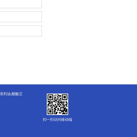
溶剂油,醋酸正
扫一扫访问移动端