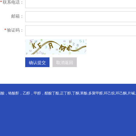
联系电话：
*
邮箱：
验证码：
*
确认提交
取消返回
，铬酸酐，乙醇，甲醇，醋酸丁酯,正丁醇,丁酮,苯酚,多聚甲醛,环己烷,环己酮,片碱,