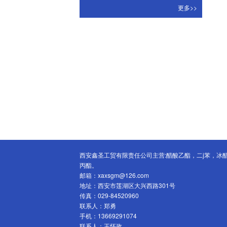
更多>>
西安鑫圣工贸有限责任公司主营:醋酸乙酯，二j苯，冰醋酸
丙酯。
邮箱：xaxsgm@126.com
地址：西安市莲湖区大兴西路301号
传真：029-84520960
联系人：郑勇
手机：13669291074
联系人：王怀政