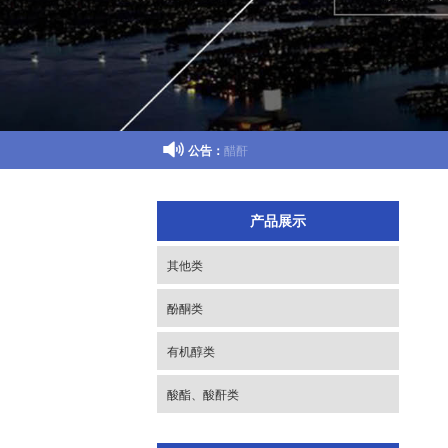

公告：
碳酸二甲酯 西安碳酸乙烷
产品展示
其他类
酚酮类
有机醇类
酸酯、酸酐类